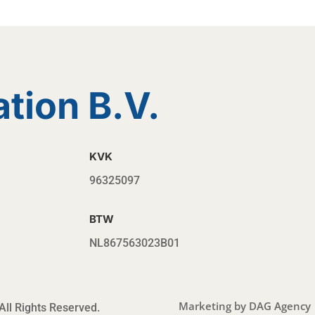
ion B.V.
KVK
96325097
BTW
NL867563023B01
Marketing by
DAG Agency
ll Rights Reserved.