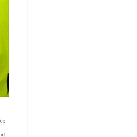
tie
and