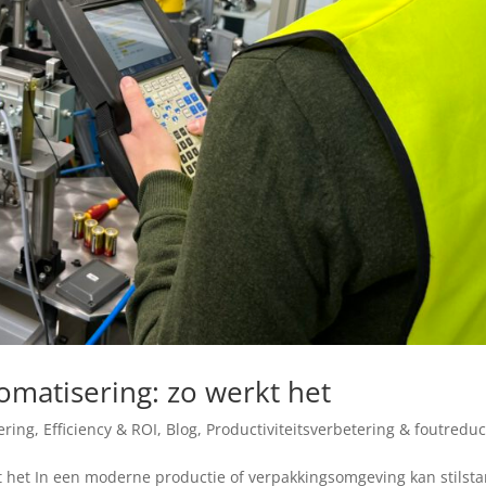
omatisering: zo werkt het
ring, Efficiency & ROI
,
Blog
,
Productiviteitsverbetering & foutreduc
t het In een moderne productie of verpakkingsomgeving kan stilst