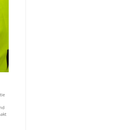
tie
and
aakt