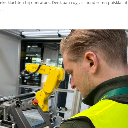
ke klachten bij operators. Denk aan rug-, schouder- en polsklacht
...