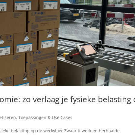
omie: zo verlaag je fysieke belasting
letiseren
,
Toepassingen & Use Cases
ysieke belasting op de werkvloer Zwaar tilwerk en herhaalde