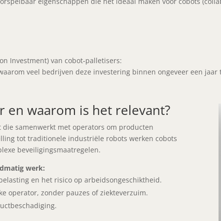
 voorspelbaar eigenschappen die het ideaal maken voor cobots (colla
on Investment) van cobot‑palletisers:
 waarom veel bedrijven deze investering binnen ongeveer een jaar
er en waarom is het relevant?
bot die samenwerkt met operators om producten
lling tot traditionele industriële robots werken cobots
lexe beveiligingsmaatregelen.
ndmatig werk:
belasting en het risico op arbeidsongeschiktheid.
ke operator, zonder pauzes of ziekteverzuim.
ductbeschadiging.