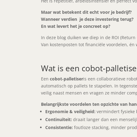
Het is repetitief, arbeidsintensief en perfect
Maar wat betekent dit echt voor je bedrijf?
Wanneer verdien je deze investering terug?
En wat levert het je concreet op?
In deze blog duiken we diep in de ROI (Return 
Van kostenposten tot financiële voordelen, én
Wat is een cobot‑palletis
Een
cobot‑palletiser
is een collaboratieve ro
automatisch op pallets te stapelen. In tegenste
veilig naast mensen en vragen ze minder comp
Belangrijkste voordelen ten opzichte van ha
Ergonomie & veiligheid:
vermindert fysieke 
Continuïteit:
draait langer dan een menselij
Consistentie:
foutloze stacking, minder pro