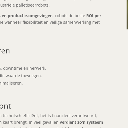
striële palletiseerrobots.
s en productie‑omgevingen
, cobots de beste
ROI per
 wanneer flexibiliteit en veilige samenwerking met
ren
n, downtime en herwerk.
die waarde toevoegen.
nimaliseren.
ont
n technisch efficiënt, het is financieel verantwoord,
n kaart brengt. In veel gevallen
verdient zo’n systeem