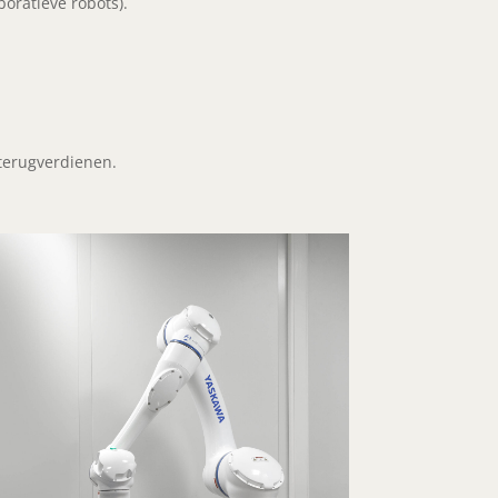
boratieve robots).
 terugverdienen.