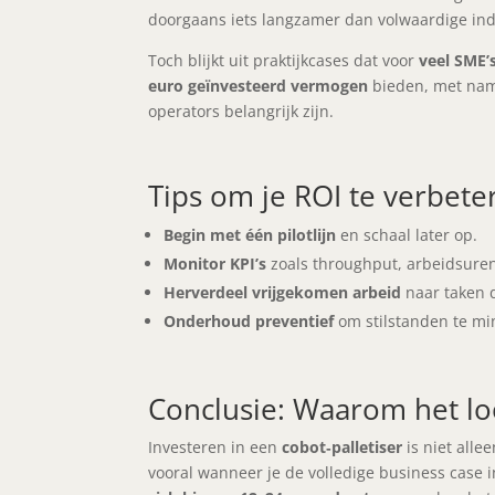
doorgaans iets langzamer dan volwaardige indu
Toch blijkt uit praktijkcases dat voor
veel SME’
euro geïnvesteerd vermogen
bieden, met name
operators belangrijk zijn.
Tips om je ROI te verbete
Begin met één pilotlijn
en schaal later op.
Monitor KPI’s
zoals throughput, arbeidsure
Herverdeel vrijgekomen arbeid
naar taken 
Onderhoud preventief
om stilstanden te mi
Conclusie: Waarom het lo
Investeren in een
cobot‑palletiser
is niet allee
vooral wanneer je de volledige business case i