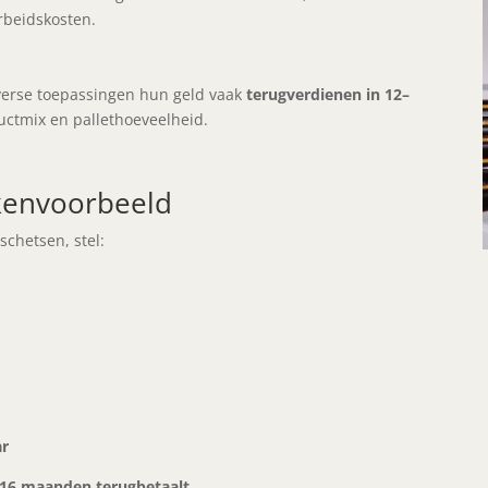
arbeidskosten.
iverse toepassingen hun geld vaak
terugverdienen in 12–
ductmix en pallethoeveelheid.
ekenvoorbeeld
chetsen, stel:
ar
–16 maanden terugbetaalt
.