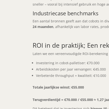
sneller – vooral bij intensief gebruik en hoge 
Industriecase benchmarks
Een aantal bronnen geeft aan dat cobots in d
24 maanden
, afhankelijk van labor rates, pro
ROI in de praktijk; Een r
Laten we een vereenvoudigde ROI‑berekening s
Investering in cobot‑palletiser: €70.000
Arbeidskosten per jaar vervangen: €45.000
Verbeterde throughput + kwaliteit: €10.000
Totale jaarlijkse winst: €55.000
Terugverdientijd = €70.000 / €55.000 ≈ 1,27 ja
Dit betekent dat je investering zich
binnen 15