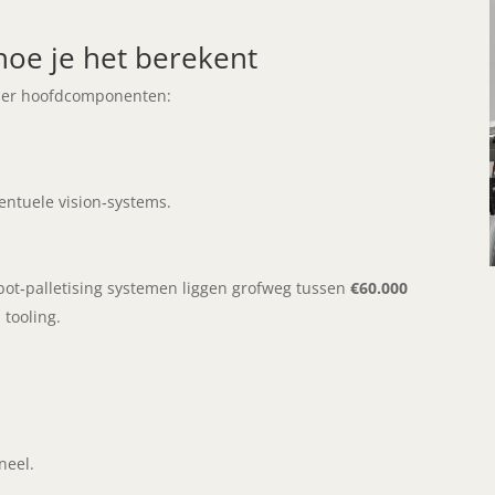
oe je het berekent
 vier hoofdcomponenten:
entuele vision‑systems.
obot‑palletising systemen liggen grofweg tussen
€60.000
 tooling.
neel.