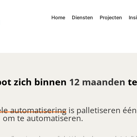
Home
Diensten
Projecten
Ins
ot zich binnen
12
maanden
t
ële automatisering
is palletiseren éé
n om te automatiseren.