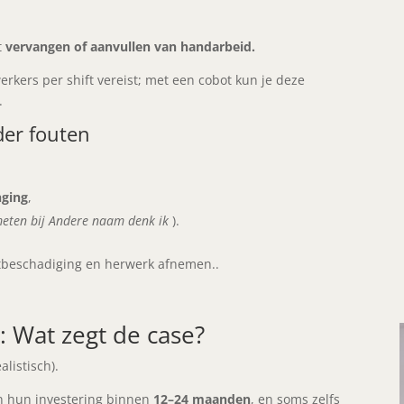
t
vervangen of aanvullen van handarbeid.
rkers per shift vereist; met een cobot kun je deze
n.
der fouten
nging
,
emeten bij Andere naam denk ik
).
tbeschadiging en herwerk afnemen..
: Wat zegt de case?
listisch).
en hun investering binnen
12–24 maanden
, en soms zelfs