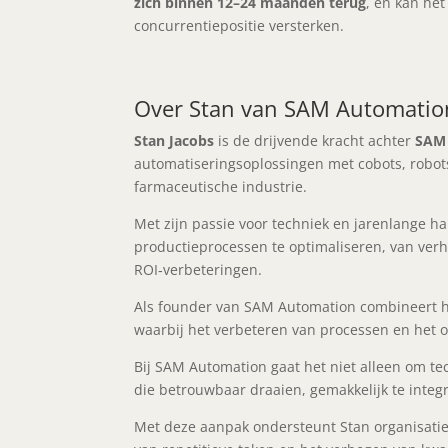
zich binnen 12–24 maanden terug
, en kan het
concurrentiepositie versterken.
Over Stan van SAM Automatio
Stan Jacobs
is de drijvende kracht achter
SAM
automatiseringsoplossingen met cobots, robot
farmaceutische industrie.
Met zijn passie voor techniek en jarenlange h
productieprocessen te optimaliseren, van verho
ROI‑verbeteringen.
Als founder van SAM Automation combineert hi
waarbij het verbeteren van processen en het o
Bij SAM Automation gaat het niet alleen om t
die betrouwbaar draaien, gemakkelijk te integr
Met deze aanpak ondersteunt Stan organisaties