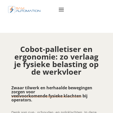
Cobot‑palletiser en
ergonomie:
zo verlaag
je fysieke belasting op
de werkvloer
Zwaar tilwerk en herhaalde bewegingen
zorgen voor
veelvoorkomende fysieke klachten
bij
operators.
Denk aan rug-, schouder- en polsklachten. In deze